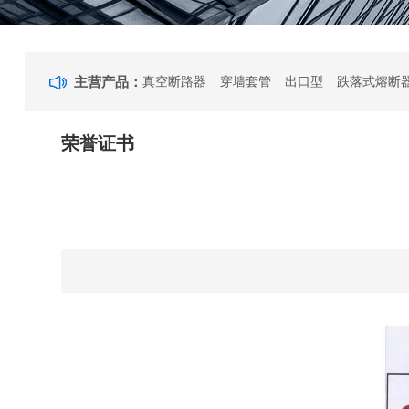
主营产品：
真空断路器
穿墙套管
出口型
跌落式熔断
荣誉证书